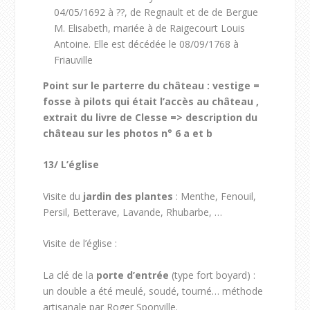
04/05/1692 à ??, de Regnault et de de Bergue
M. Elisabeth, mariée à de Raigecourt Louis
Antoine. Elle est décédée le 08/09/1768 à
Friauville
Point sur le parterre du château : vestige =
fosse à pilots qui était l’accès au château ,
extrait du livre de Clesse => description du
château sur les photos n° 6 a et b
13/
L’église
Visite du
jardin des plantes
: Menthe, Fenouil,
Persil, Betterave, Lavande, Rhubarbe, …
Visite de l’église :
La clé de la
porte d’entrée
(type fort boyard) :
un double a été meulé, soudé, tourné… méthode
artisanale par Roger Sponville.