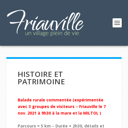
HISTOIRE ET
PATRIMOINE
Balade rurale commentée (expérimentée
avec 3 groupes de visiteurs –
Friauville le 7
nov. 2021 à 9h30 à la mare et la
MILTOL
)
Parcours = 5 km – Durée = 2h30, détails et