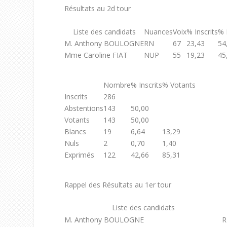
Résultats au 2
d
tour
Liste des candidats
Nuances
Voix
% Inscrits
% 
M. Anthony BOULOGNE
RN
67
23,43
54
Mme Caroline FIAT
NUP
55
19,23
45
Nombre
% Inscrits
% Votants
Inscrits
286
Abstentions
143
50,00
Votants
143
50,00
Blancs
19
6,64
13,29
Nuls
2
0,70
1,40
Exprimés
122
42,66
85,31
Rappel des Résultats au 1
er
tour
Liste des candidats
M. Anthony BOULOGNE