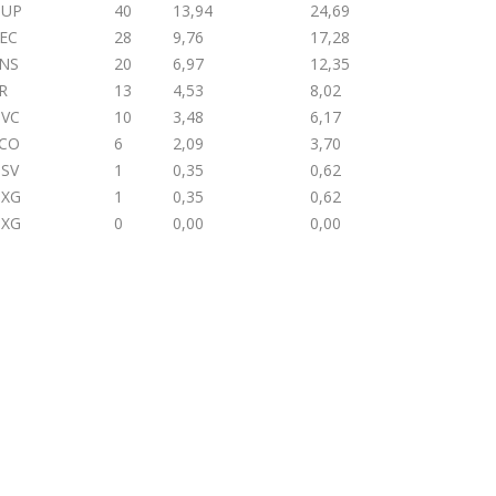
NUP
40
13,94
24,69
EC
28
9,76
17,28
NS
20
6,97
12,35
R
13
4,53
8,02
VC
10
3,48
6,17
CO
6
2,09
3,70
SV
1
0,35
0,62
XG
1
0,35
0,62
XG
0
0,00
0,00