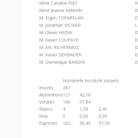
Mme Caroline FIAT
Mme Jeanne AMANN
R
M. Ergün TOPARSLAN
E
M. Jonathan RICHIER
L
M. Olivier HEDIN
D
M. Xavier COUPAYE
E
M. Eric RICHERMOZ
D
M. Xavier GEHBAUER
D
M. Dominique BARBIN
D
Nombre
% Inscrits
% Votants
Inscrits
287
Abstentions
121
42,16
Votants
166
57,84
Blancs
4
1,39
2,41
Nuls
0
0,00
0,00
Exprimés
162
56,45
97,59