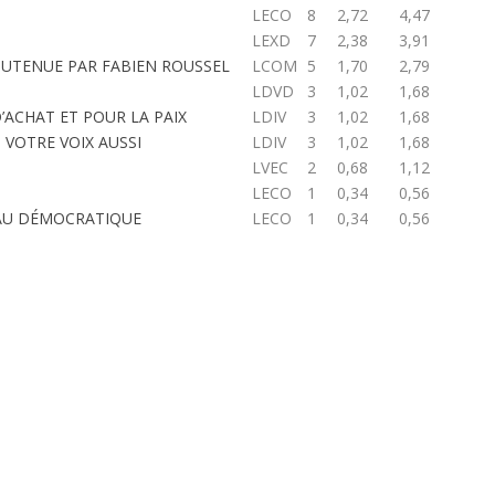
LECO
8
2,72
4,47
LEXD
7
2,38
3,91
OUTENUE PAR FABIEN ROUSSEL
LCOM
5
1,70
2,79
LDVD
3
1,02
1,68
D’ACHAT ET POUR LA PAIX
LDIV
3
1,02
1,68
 VOTRE VOIX AUSSI
LDIV
3
1,02
1,68
LVEC
2
0,68
1,12
LECO
1
0,34
0,56
EAU DÉMOCRATIQUE
LECO
1
0,34
0,56