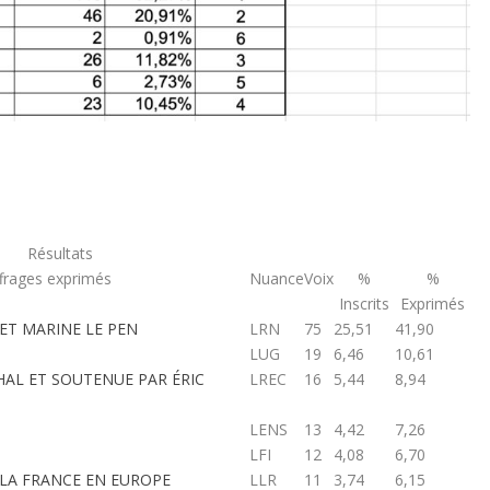
Résultats
ffrages exprimés
Nuance
Voix
%
%
Inscrits
Exprimés
 ET MARINE LE PEN
LRN
75
25,51
41,90
LUG
19
6,46
10,61
HAL ET SOUTENUE PAR ÉRIC
LREC
16
5,44
8,94
LENS
13
4,42
7,26
LFI
12
4,08
6,70
 LA FRANCE EN EUROPE
LLR
11
3,74
6,15