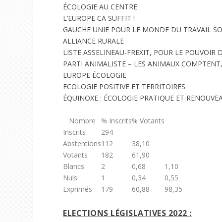
ÉCOLOGIE AU CENTRE
L’EUROPE CA SUFFIT !
GAUCHE UNIE POUR LE MONDE DU TRAVAIL S
ALLIANCE RURALE
LISTE ASSELINEAU-FREXIT, POUR LE POUVOIR 
PARTI ANIMALISTE – LES ANIMAUX COMPTENT,
EUROPE ÉCOLOGIE
ECOLOGIE POSITIVE ET TERRITOIRES
ÉQUINOXE : ÉCOLOGIE PRATIQUE ET RENOUV
Nombre
% Inscrits
% Votants
Inscrits
294
Abstentions
112
38,10
Votants
182
61,90
Blancs
2
0,68
1,10
Nuls
1
0,34
0,55
Exprimés
179
60,88
98,35
ELECTIONS LÉGISLATIVES 2022 :