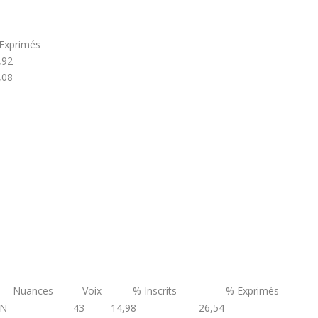
Exprimés
,92
,08
Nuances
Voix
% Inscrits
% Exprimés
RN
43
14,98
26,54