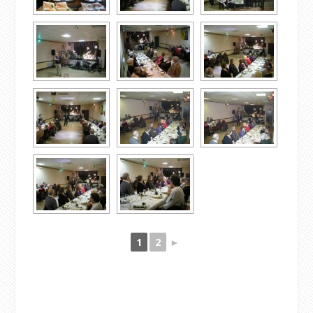
1
2
►