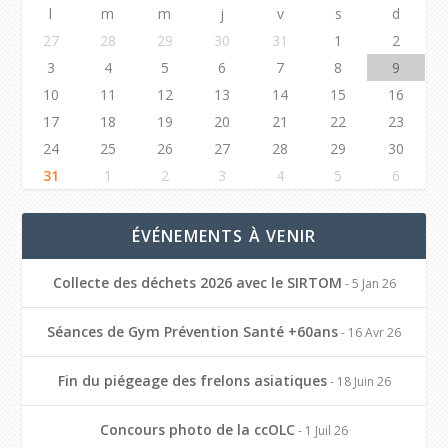
l
m
m
j
v
s
d
27
28
29
30
31
1
2
3
4
5
6
7
8
9
10
11
12
13
14
15
16
17
18
19
20
21
22
23
24
25
26
27
28
29
30
31
1
2
3
4
5
6
ÉVÉNEMENTS À VENIR
Collecte des déchets 2026 avec le SIRTOM
- 5 Jan 26
Séances de Gym Prévention Santé +60ans
- 16 Avr 26
Fin du piégeage des frelons asiatiques
- 18 Juin 26
Concours photo de la ccOLC
- 1 Juil 26