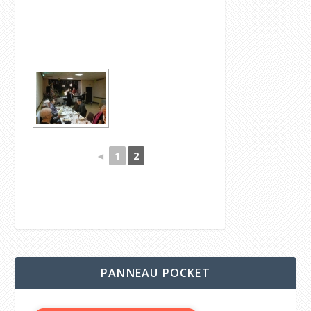
◄
1
2
PANNEAU POCKET