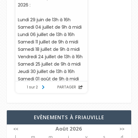
EVÈNEMENTS À FRIAUVILLE
Août 2026
<<
>>
l
m
m
j
v
s
d