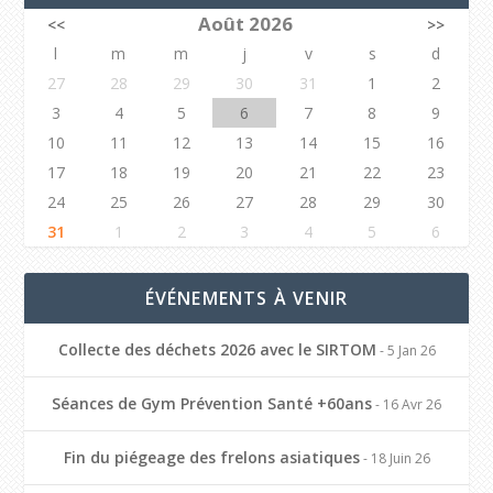
Août 2026
<<
>>
l
m
m
j
v
s
d
27
28
29
30
31
1
2
3
4
5
6
7
8
9
10
11
12
13
14
15
16
17
18
19
20
21
22
23
24
25
26
27
28
29
30
31
1
2
3
4
5
6
ÉVÉNEMENTS À VENIR
Collecte des déchets 2026 avec le SIRTOM
- 5 Jan 26
Séances de Gym Prévention Santé +60ans
- 16 Avr 26
Fin du piégeage des frelons asiatiques
- 18 Juin 26