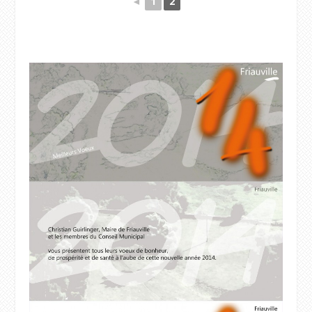
◄
1
2