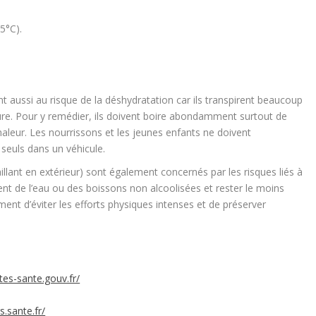
5°C).
t aussi au risque de la déshydratation car ils transpirent beaucoup
re. Pour y remédier, ils doivent
boire abondamment
surtout de
haleur
.
Les nourrissons et les jeunes enfants ne doivent
s seuls dans un véhicule.
llant en extérieur
) sont également concernés par les risques liés à
ent de l’eau ou
des boissons non alcoolisées
et
rester le moins
ement d’éviter les efforts physiques intenses et de préserver
ites-sante.gouv.fr/
s.sante.fr/