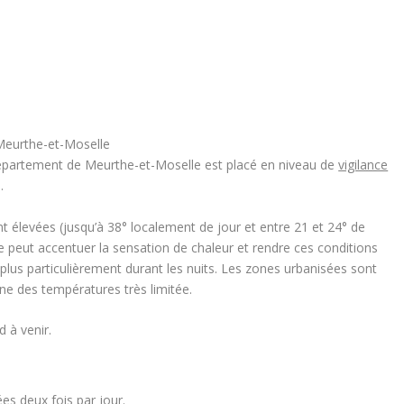
 Meurthe-et-Moselle
épartement de Meurthe-et-Moselle est placé en niveau de
vigilance
.
t élevées
(jusqu’à 38° localement
de jour
et entre 21 et 24°
de
e peut accentuer la sensation de chaleur et rendre ces conditions
plus particulièrement durant les nuits. Les zones urbanisées sont
rne des
températures très limitée.
 à venir
.
es deux fois par jour.