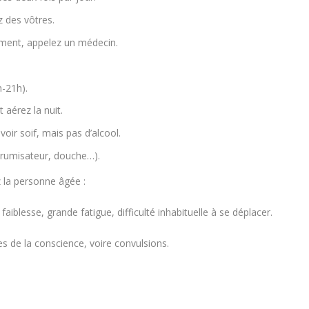
 des vôtres.
ment, appelez un médecin.
h-21h).
 aérez la nuit.
oir soif, mais pas d’alcool.
(brumisateur, douche…).
 la personne âgée :
iblesse, grande fatigue, difficulté inhabituelle à se déplacer.
es de la conscience, voire convulsions.