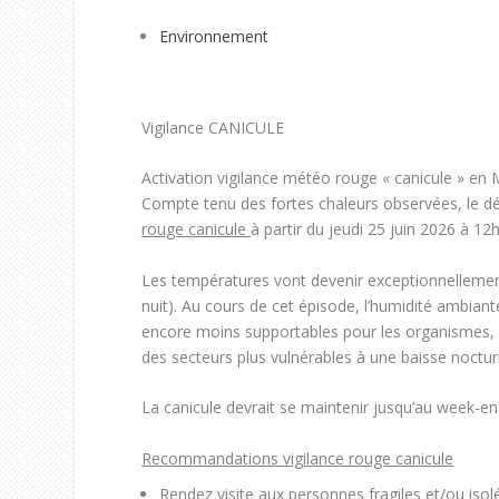
Environnement
Vigilance CANICULE
Activation vigilance météo rouge « canicule » en
Compte tenu des fortes chaleurs observées, le d
rouge
canicule
à partir du jeudi 25 juin 2026 à 12h
L
es températures
vo
nt
devenir
exceptionnellemen
nuit
)
. Au cours de cet épisode, l’humidité ambiant
encore moins supportables pour les
organismes, 
des secteurs plus vulnérables à une baisse noctu
L
a canicule
devrait
se maint
enir
jusqu’au week-end
Recommandations vigilance rouge canicule
Rendez visite aux personnes fragiles et/ou isolé