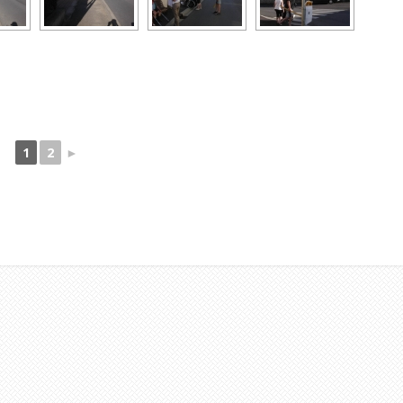
1
2
►