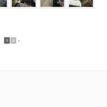
1
2
►