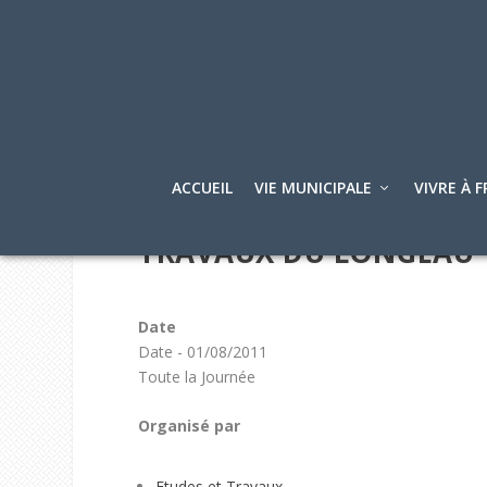
ACCUEIL
VIE MUNICIPALE
VIVRE À F
TRAVAUX DU LONGEAU
Date
Date - 01/08/2011
Toute la Journée
Organisé par
Etudes et Travaux