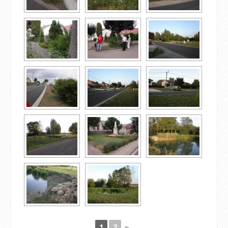
1
2
►