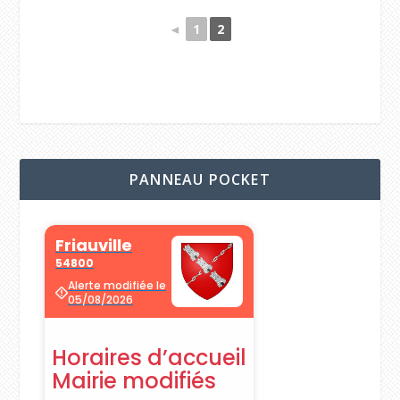
◄
1
2
PANNEAU POCKET