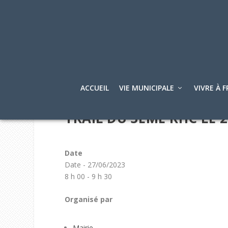
ACCUEIL
VIE MUNICIPALE
VIVRE À F
TRAIL DU 3ÈME RHC LE 2
Date
Date - 27/06/2023
8 h 00 - 9 h 30
Organisé par
Mairie