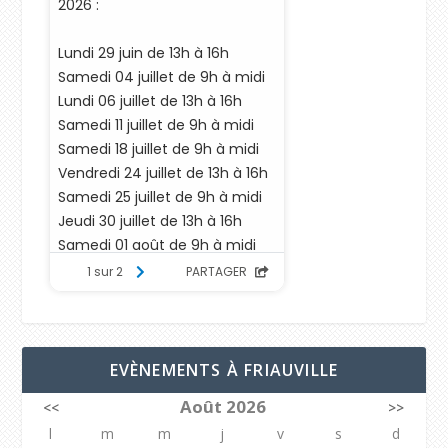
EVÈNEMENTS À FRIAUVILLE
Août 2026
<<
>>
l
m
m
j
v
s
d