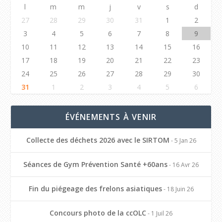
l
m
m
j
v
s
d
27
28
29
30
31
1
2
3
4
5
6
7
8
9
10
11
12
13
14
15
16
17
18
19
20
21
22
23
24
25
26
27
28
29
30
31
1
2
3
4
5
6
ÉVÉNEMENTS À VENIR
Collecte des déchets 2026 avec le SIRTOM
- 5 Jan 26
Séances de Gym Prévention Santé +60ans
- 16 Avr 26
Fin du piégeage des frelons asiatiques
- 18 Juin 26
Concours photo de la ccOLC
- 1 Juil 26