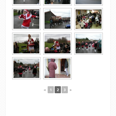
◄
1
2
3
►