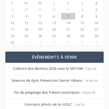
l
m
m
j
v
s
d
27
28
29
30
31
1
2
3
4
5
6
7
8
9
10
11
12
13
14
15
16
17
18
19
20
21
22
23
24
25
26
27
28
29
30
31
1
2
3
4
5
6
ÉVÉNEMENTS À VENIR
Collecte des déchets 2026 avec le SIRTOM
- 5 Jan 26
Séances de Gym Prévention Santé +60ans
- 16 Avr 26
Fin du piégeage des frelons asiatiques
- 18 Juin 26
Concours photo de la ccOLC
- 1 Juil 26