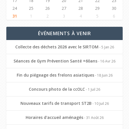
17
18
19
20
21
22
23
24
25
26
27
28
29
30
31
1
2
3
4
5
6
ÉVÉNEMENTS À VENIR
Collecte des déchets 2026 avec le SIRTOM
- 5 Jan 26
Séances de Gym Prévention Santé +60ans
- 16 Avr 26
Fin du piégeage des frelons asiatiques
- 18 Juin 26
Concours photo de la ccOLC
- 1 Juil 26
Nouveaux tarifs de transport ST2B
- 10 Juil 26
Horaires d'accueil aménagés
- 31 Août 26