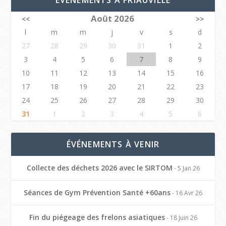
Août 2026
<<
>>
l
m
m
j
v
s
d
27
28
29
30
31
1
2
3
4
5
6
7
8
9
10
11
12
13
14
15
16
17
18
19
20
21
22
23
24
25
26
27
28
29
30
31
1
2
3
4
5
6
ÉVÉNEMENTS À VENIR
Collecte des déchets 2026 avec le SIRTOM
- 5 Jan 26
Séances de Gym Prévention Santé +60ans
- 16 Avr 26
Fin du piégeage des frelons asiatiques
- 18 Juin 26