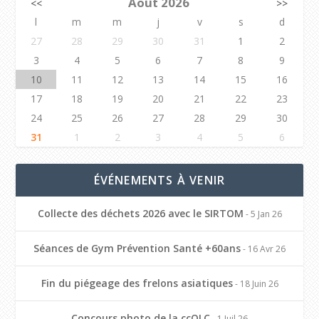
Août 2026
<<
>>
l
m
m
j
v
s
d
27
28
29
30
31
1
2
3
4
5
6
7
8
9
10
11
12
13
14
15
16
17
18
19
20
21
22
23
24
25
26
27
28
29
30
31
1
2
3
4
5
6
ÉVÉNEMENTS À VENIR
Collecte des déchets 2026 avec le SIRTOM
- 5 Jan 26
Séances de Gym Prévention Santé +60ans
- 16 Avr 26
Fin du piégeage des frelons asiatiques
- 18 Juin 26
Concours photo de la ccOLC
- 1 Juil 26