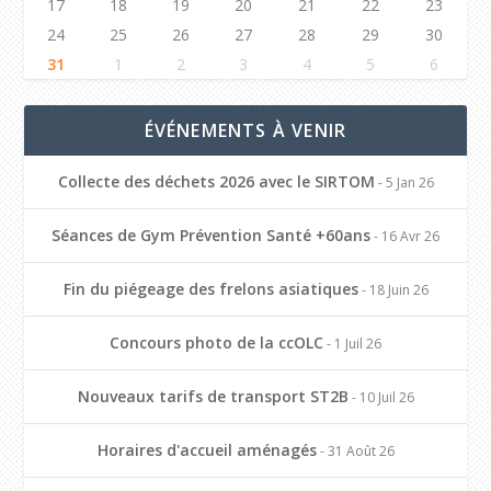
17
18
19
20
21
22
23
24
25
26
27
28
29
30
31
1
2
3
4
5
6
ÉVÉNEMENTS À VENIR
Collecte des déchets 2026 avec le SIRTOM
- 5 Jan 26
Séances de Gym Prévention Santé +60ans
- 16 Avr 26
Fin du piégeage des frelons asiatiques
- 18 Juin 26
Concours photo de la ccOLC
- 1 Juil 26
Nouveaux tarifs de transport ST2B
- 10 Juil 26
Horaires d'accueil aménagés
- 31 Août 26