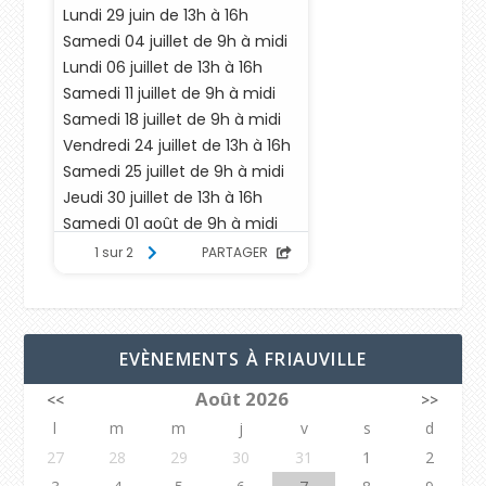
EVÈNEMENTS À FRIAUVILLE
Août 2026
<<
>>
l
m
m
j
v
s
d
27
28
29
30
31
1
2