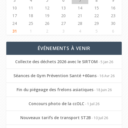
3
4
5
6
7
8
9
10
11
12
13
14
15
16
17
18
19
20
21
22
23
24
25
26
27
28
29
30
31
1
2
3
4
5
6
ÉVÉNEMENTS À VENIR
Collecte des déchets 2026 avec le SIRTOM
- 5 Jan 26
Séances de Gym Prévention Santé +60ans
- 16 Avr 26
Fin du piégeage des frelons asiatiques
- 18 Juin 26
Concours photo de la ccOLC
- 1 Juil 26
Nouveaux tarifs de transport ST2B
- 10 Juil 26