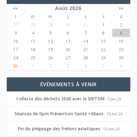
Août 2026
<<
>>
l
m
m
j
v
s
d
27
28
29
30
31
1
2
3
4
5
6
7
8
9
10
11
12
13
14
15
16
17
18
19
20
21
22
23
24
25
26
27
28
29
30
31
1
2
3
4
5
6
ÉVÉNEMENTS À VENIR
Collecte des déchets 2026 avec le SIRTOM
- 5 Jan 26
Séances de Gym Prévention Santé +60ans
- 16 Avr 26
Fin du piégeage des frelons asiatiques
- 18 Juin 26