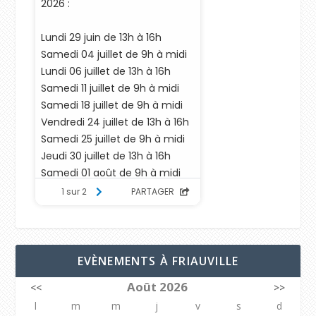
EVÈNEMENTS À FRIAUVILLE
Août 2026
<<
>>
l
m
m
j
v
s
d