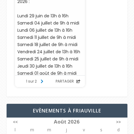
EVÈNEMENTS À FRIAUVILLE
Août 2026
<<
>>
l
m
m
j
v
s
d