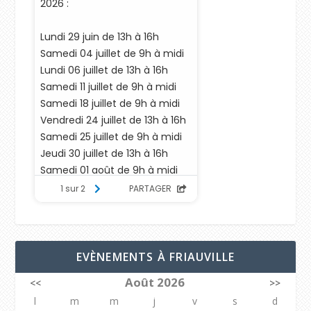
EVÈNEMENTS À FRIAUVILLE
Août 2026
<<
>>
l
m
m
j
v
s
d