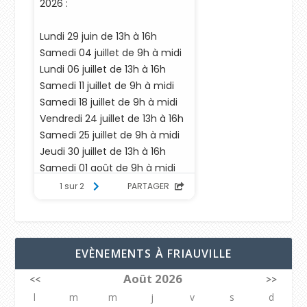
EVÈNEMENTS À FRIAUVILLE
Août 2026
<<
>>
l
m
m
j
v
s
d