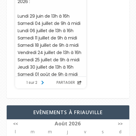
EVÈNEMENTS À FRIAUVILLE
Août 2026
<<
>>
l
m
m
j
v
s
d