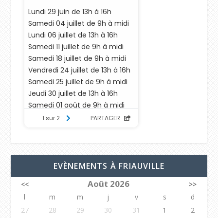
EVÈNEMENTS À FRIAUVILLE
Août 2026
<<
>>
l
m
m
j
v
s
d
27
28
29
30
31
1
2