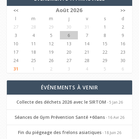
Août 2026
<<
>>
l
m
m
j
v
s
d
27
28
29
30
31
1
2
3
4
5
6
7
8
9
10
11
12
13
14
15
16
17
18
19
20
21
22
23
24
25
26
27
28
29
30
31
1
2
3
4
5
6
ÉVÉNEMENTS À VENIR
Collecte des déchets 2026 avec le SIRTOM
- 5 Jan 26
Séances de Gym Prévention Santé +60ans
- 16 Avr 26
Fin du piégeage des frelons asiatiques
- 18 Juin 26