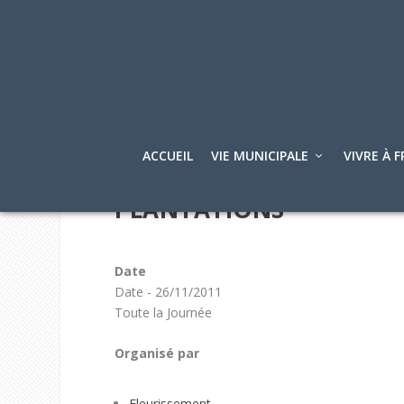
ACCUEIL
VIE MUNICIPALE
VIVRE À F
PLANTATIONS
Date
Date - 26/11/2011
Toute la Journée
Organisé par
Fleurissement