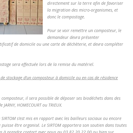
directement sur la terre afin de favoriser
la migration des micro-organismes, et
donc le compostage.
Pour se voir remettre un composteur, le
demandeur devra présenter
tificatif de domicile ou une carte de déchèterie, et devra compléter
stage sera effectuée lors de la remise du matériel.
é de stockage d’un composteur à domicile ou en cas de résidence
n composteur, il sera possible de déposer ses biodéchets dans des
ies de JARNY, HOMECOURT ou TRIEUX.
e SIRTOM s’est mis en rapport avec les bailleurs sociaux ou encore
 puisse être organisé. Le SIRTOM apportera son soutien dans toutes
s à prendre contact avec nous au 03 82 20 22 00 ou bien sur