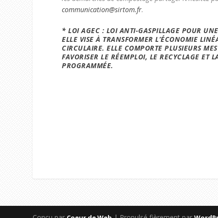
communication@sirtom.fr
.
* LOI AGEC :
LOI ANTI-GASPILLAGE POUR UN
ELLE VISE À
TRANSFORMER L’ÉCONOMIE LINÉA
CIRCULAIRE
. ELLE COMPORTE PLUSIEURS ME
FAVORISER LE RÉEMPLOI, LE RECYCLAGE ET 
PROGRAMMÉE.
Conçu par
| Propulsé fièrement par
Coeur de Web
WordPr