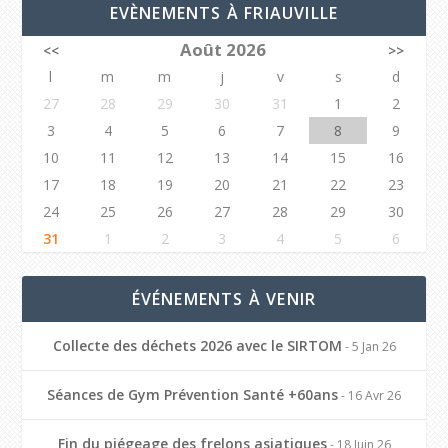
EVÈNEMENTS À FRIAUVILLE
Août 2026
<<
>>
l
m
m
j
v
s
d
27
28
29
30
31
1
2
3
4
5
6
7
8
9
10
11
12
13
14
15
16
17
18
19
20
21
22
23
24
25
26
27
28
29
30
31
1
2
3
4
5
6
ÉVÉNEMENTS À VENIR
Collecte des déchets 2026 avec le SIRTOM
- 5 Jan 26
Séances de Gym Prévention Santé +60ans
- 16 Avr 26
Fin du piégeage des frelons asiatiques
- 18 Juin 26