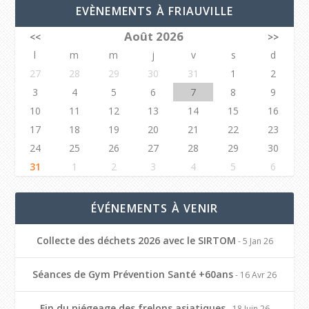
EVÈNEMENTS À FRIAUVILLE
Août 2026
<<
>>
l
m
m
j
v
s
d
27
28
29
30
31
1
2
3
4
5
6
7
8
9
10
11
12
13
14
15
16
17
18
19
20
21
22
23
24
25
26
27
28
29
30
31
1
2
3
4
5
6
ÉVÉNEMENTS À VENIR
Collecte des déchets 2026 avec le SIRTOM
- 5 Jan 26
Séances de Gym Prévention Santé +60ans
- 16 Avr 26
Fin du piégeage des frelons asiatiques
- 18 Juin 26