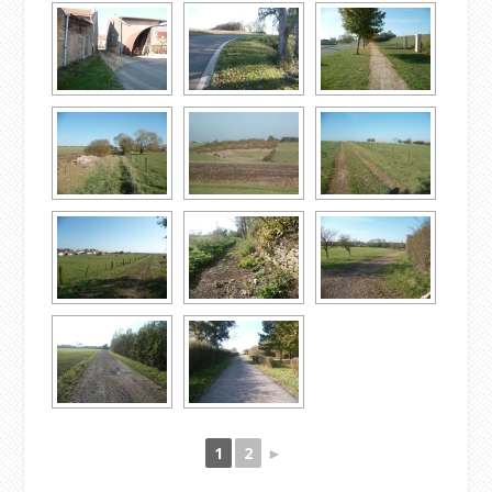
1
2
►