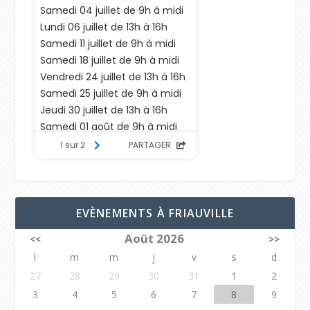
EVÈNEMENTS À FRIAUVILLE
Août 2026
<<
>>
l
m
m
j
v
s
d
27
28
29
30
31
1
2
3
4
5
6
7
8
9