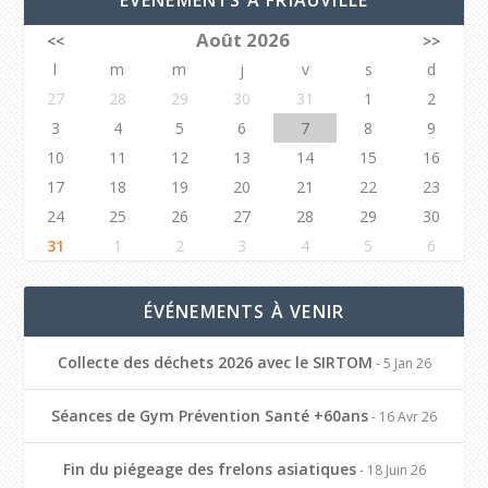
Août 2026
<<
>>
l
m
m
j
v
s
d
27
28
29
30
31
1
2
3
4
5
6
7
8
9
10
11
12
13
14
15
16
17
18
19
20
21
22
23
24
25
26
27
28
29
30
31
1
2
3
4
5
6
ÉVÉNEMENTS À VENIR
Collecte des déchets 2026 avec le SIRTOM
- 5 Jan 26
Séances de Gym Prévention Santé +60ans
- 16 Avr 26
Fin du piégeage des frelons asiatiques
- 18 Juin 26