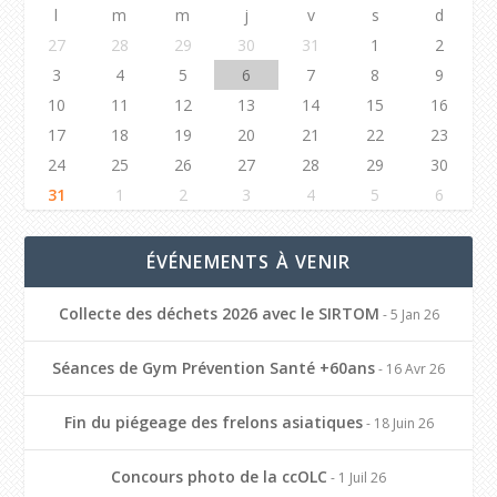
l
m
m
j
v
s
d
27
28
29
30
31
1
2
3
4
5
6
7
8
9
10
11
12
13
14
15
16
17
18
19
20
21
22
23
24
25
26
27
28
29
30
31
1
2
3
4
5
6
ÉVÉNEMENTS À VENIR
Collecte des déchets 2026 avec le SIRTOM
- 5 Jan 26
Séances de Gym Prévention Santé +60ans
- 16 Avr 26
Fin du piégeage des frelons asiatiques
- 18 Juin 26
Concours photo de la ccOLC
- 1 Juil 26