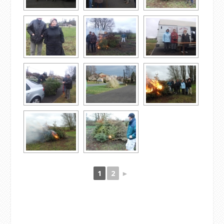
1
2
►