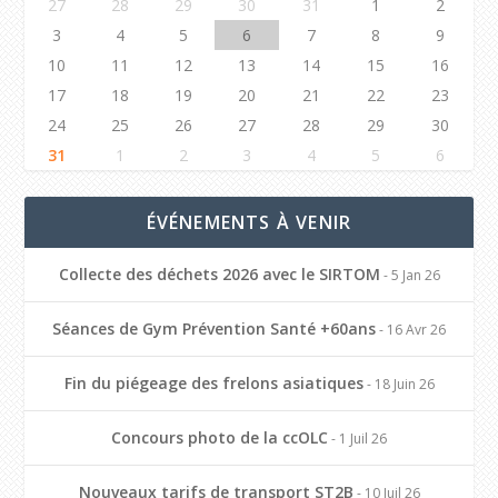
27
28
29
30
31
1
2
3
4
5
6
7
8
9
10
11
12
13
14
15
16
17
18
19
20
21
22
23
24
25
26
27
28
29
30
31
1
2
3
4
5
6
ÉVÉNEMENTS À VENIR
Collecte des déchets 2026 avec le SIRTOM
- 5 Jan 26
Séances de Gym Prévention Santé +60ans
- 16 Avr 26
Fin du piégeage des frelons asiatiques
- 18 Juin 26
Concours photo de la ccOLC
- 1 Juil 26
Nouveaux tarifs de transport ST2B
- 10 Juil 26