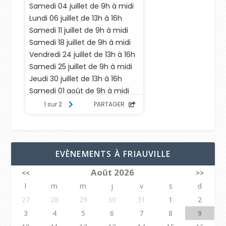
EVÈNEMENTS À FRIAUVILLE
Août 2026
<<
>>
l
m
m
j
v
s
d
27
28
29
30
31
1
2
3
4
5
6
7
8
9