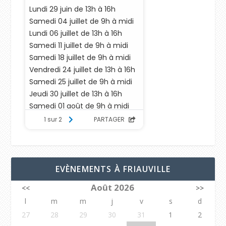
EVÈNEMENTS À FRIAUVILLE
Août 2026
<<
>>
l
m
m
j
v
s
d
27
28
29
30
31
1
2