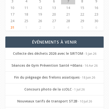
3
4
5
6
7
8
9
10
11
12
13
14
15
16
17
18
19
20
21
22
23
24
25
26
27
28
29
30
31
1
2
3
4
5
6
ÉVÉNEMENTS À VENIR
Collecte des déchets 2026 avec le SIRTOM
- 5 Jan 26
Séances de Gym Prévention Santé +60ans
- 16 Avr 26
Fin du piégeage des frelons asiatiques
- 18 Juin 26
Concours photo de la ccOLC
- 1 Juil 26
Nouveaux tarifs de transport ST2B
- 10 Juil 26