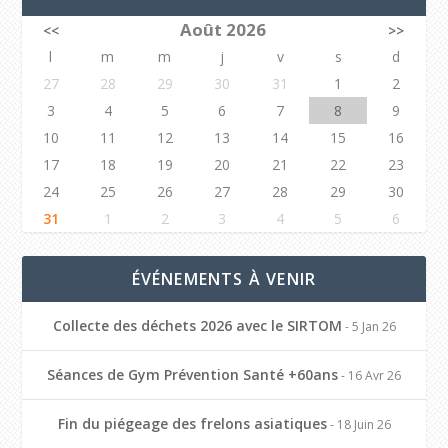
Août 2026
<<
>>
l
m
m
j
v
s
d
27
28
29
30
31
1
2
3
4
5
6
7
8
9
10
11
12
13
14
15
16
17
18
19
20
21
22
23
24
25
26
27
28
29
30
31
1
2
3
4
5
6
ÉVÉNEMENTS À VENIR
Collecte des déchets 2026 avec le SIRTOM
- 5 Jan 26
Séances de Gym Prévention Santé +60ans
- 16 Avr 26
Fin du piégeage des frelons asiatiques
- 18 Juin 26