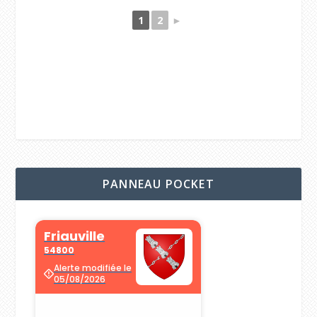
1
2
►
PANNEAU POCKET