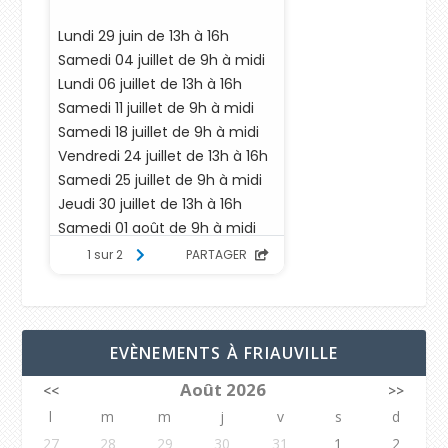
EVÈNEMENTS À FRIAUVILLE
Août 2026
<<
>>
l
m
m
j
v
s
d
27
28
29
30
31
1
2