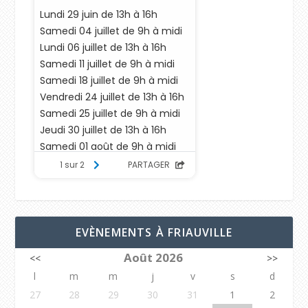
EVÈNEMENTS À FRIAUVILLE
Août 2026
<<
>>
l
m
m
j
v
s
d
27
28
29
30
31
1
2