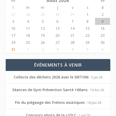
Août 2026
<<
>>
l
m
m
j
v
s
d
27
28
29
30
31
1
2
3
4
5
6
7
8
9
10
11
12
13
14
15
16
17
18
19
20
21
22
23
24
25
26
27
28
29
30
31
1
2
3
4
5
6
ÉVÉNEMENTS À VENIR
Collecte des déchets 2026 avec le SIRTOM
- 5 Jan 26
Séances de Gym Prévention Santé +60ans
- 16 Avr 26
Fin du piégeage des frelons asiatiques
- 18 Juin 26
Concours photo de la ccOLC
- 1 Juil 26