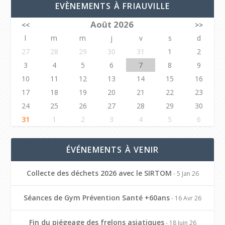
EVÈNEMENTS À FRIAUVILLE
Août 2026
<<
>>
l
m
m
j
v
s
d
27
28
29
30
31
1
2
3
4
5
6
7
8
9
10
11
12
13
14
15
16
17
18
19
20
21
22
23
24
25
26
27
28
29
30
31
1
2
3
4
5
6
ÉVÉNEMENTS À VENIR
Collecte des déchets 2026 avec le SIRTOM
- 5 Jan 26
Séances de Gym Prévention Santé +60ans
- 16 Avr 26
Fin du piégeage des frelons asiatiques
- 18 Juin 26