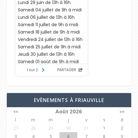
EVÈNEMENTS À FRIAUVILLE
Août 2026
<<
>>
l
m
m
j
v
s
d
27
28
29
30
31
1
2
3
4
5
6
7
8
9