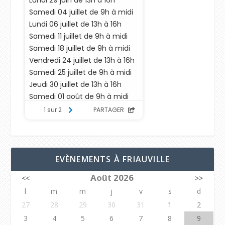
EVÈNEMENTS À FRIAUVILLE
Août 2026
<<
>>
l
m
m
j
v
s
d
27
28
29
30
31
1
2
3
4
5
6
7
8
9