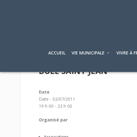
ACCUEIL
VIE MUNICIPALE
VIVRE À F
BÛLE SAINT JEAN
Date
Date - 02/07/2011
19 h 00 - 23 h 00
Organisé par
Associations