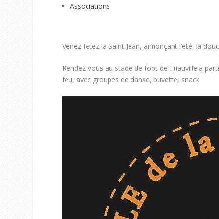
Associations
Venez fêtez la Saint Jean, annonçant l’été, la dou
Rendez-vous au stade de foot de Friauville à par
feu, avec groupes de danse, buvette, snack