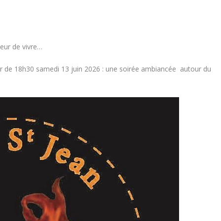
ceur de vivre…
tir de 18h30 samedi 13 juin 2026 : une soirée ambiancée autour du